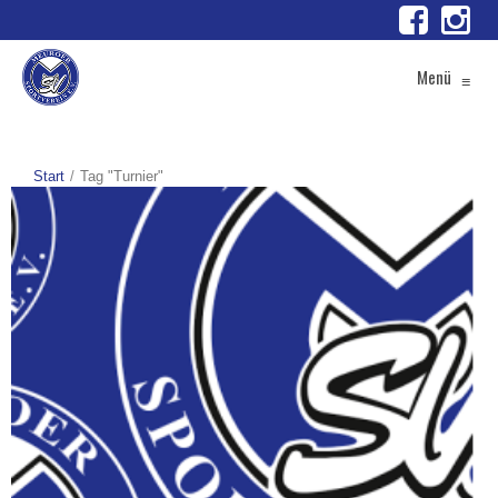
Menü
≡
Start
Tag "Turnier"